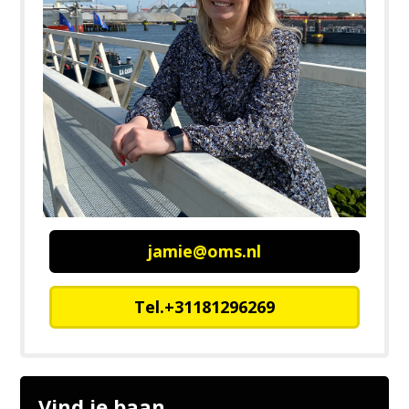
jamie@oms.nl
Tel.+31181296269
Vind je baan